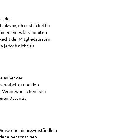
e, der
davon, ob es sich bei ihr
Rahmen eines bestimmten
echt der Mitgliedstaaten
 jedoch nicht als
le außer der
verarbeiter und den
s Verantwortlichen oder
genen Daten zu
r Weise und unmissverständlich
er einer sonstigen