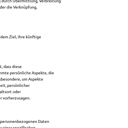
g durch Übermittlung, Verbreitung
oder die Verknüpfung,
em Ziel, ihre künftige
, dass diese
mte persönliche Aspekte, die
insbesondere, um Aspekte
eit, persönlicher
altsort oder
er vorherzusagen.
ie personenbezogenen Daten
 einer spezifischen