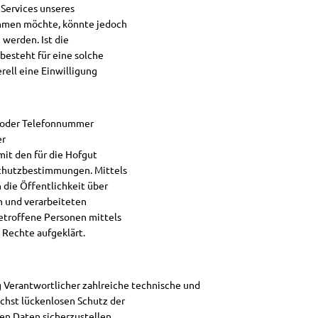
Services unseres
ehmen möchte, könnte jedoch
werden. Ist die
besteht für eine solche
rell eine Einwilligung
se oder Telefonnummer
er
it den für die Hofgut
chutzbestimmungen. Mittels
die Öffentlichkeit über
n und verarbeiteten
etroffene Personen mittels
 Rechte aufgeklärt.
 Verantwortlicher zahlreiche technische und
hst lückenlosen Schutz der
en Daten sicherzustellen.