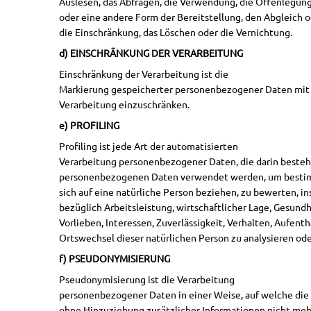
Auslesen, das Abfragen, die Verwendung, die Offenlegun
oder eine andere Form der Bereitstellung, den Abgleich 
die Einschränkung, das Löschen oder die Vernichtung.
d) EINSCHRÄNKUNG DER VERARBEITUNG
Einschränkung der Verarbeitung ist die
Markierung gespeicherter personenbezogener Daten mit d
Verarbeitung einzuschränken.
e) PROFILING
Profiling ist jede Art der automatisierten
Verarbeitung personenbezogener Daten, die darin besteht
personenbezogenen Daten verwendet werden, um bestim
sich auf eine natürliche Person beziehen, zu bewerten, 
bezüglich Arbeitsleistung, wirtschaftlicher Lage, Gesundh
Vorlieben, Interessen, Zuverlässigkeit, Verhalten, Aufenth
Ortswechsel dieser natürlichen Person zu analysieren od
f) PSEUDONYMISIERUNG
Pseudonymisierung ist die Verarbeitung
personenbezogener Daten in einer Weise, auf welche d
ohne Hinzuziehung zusätzlicher Informationen nicht mehr