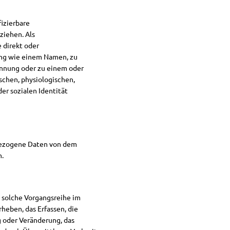
fizierbare
ziehen. Als
e direkt oder
ung wie einem Namen, zu
ennung oder zu einem oder
chen, physiologischen,
der sozialen Identität
nbezogene Daten von dem
n.
 solche Vorgangsreihe im
eben, das Erfassen, die
g oder Veränderung, das