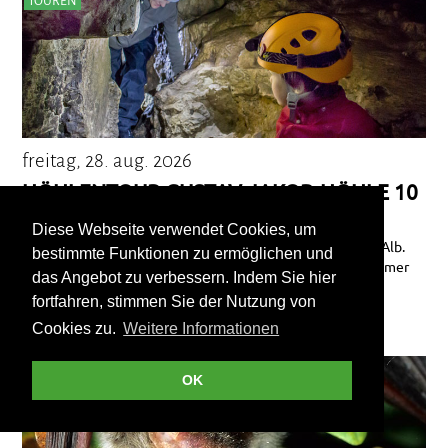
TOUREN
freitag, 28. aug. 2026
HÖHLENTOUR GUSTAV-JAKOB-HÖHLE 10
UHR
Diese Webseite verwendet Cookies, um
Exkursion in die spannende Unterwelt der Schwäbischen Alb.
bestimmte Funktionen zu ermöglichen und
Diese Höhle ist ein Klassiker unter den Wilden Höhlen. Immer
das Angebot zu verbessern. Indem Sie hier
freitags von 10 bis 12 Uhr vom 3. April 2026 bis zum 25.
fortfahren, stimmen Sie der Nutzung von
September 2026.
Cookies zu.
Weitere Informationen
TOUREN
OK