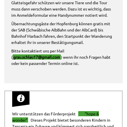
Glatteisgefahr schützen wir unsere Tiere und die Tour
muss dann verschoben werden. Dazu ist es wichtig, dass
im Anmeldeformular eine Handynummer notiert wird.
Übernachtungsgäste der Hopfenburg können gratis mit
der SAB (Schwäbische AlbBahn und der AlbCard) bis
Bahnhof Marbach fahren, den Startpunkt der Wanderung
erhaltet ihr in unserer Bestätigungsmail.
Bitte kontaktiert uns per Mail
(
grau.schlau17@gmail.com
) wenn ihr noch Fragen habt
oder kein passender Termin online ist.
Wir unterstützen das Förderprojekt
"hope &
wonder"
Dieses Projekt bietet besonderen Kindern in
Tansania ein Zuhause und kümmert sich ganzheitlich und