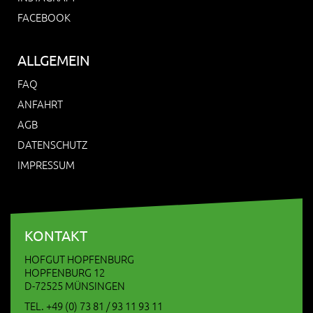
FACEBOOK
ALLGEMEIN
FAQ
ANFAHRT
AGB
DATENSCHUTZ
IMPRESSUM
KONTAKT
HOFGUT HOPFENBURG
HOPFENBURG 12
D-72525 MÜNSINGEN
TEL. +49 (0) 73 81 / 93 11 93 11