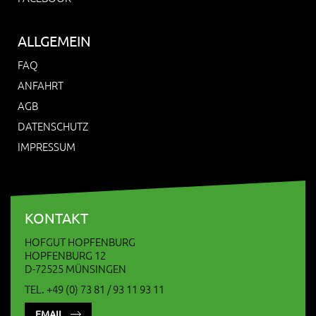
ALLGEMEIN
FAQ
ANFAHRT
AGB
DATENSCHUTZ
IMPRESSUM
KONTAKT
HOFGUT HOPFENBURG
HOPFENBURG 12
D-72525 MÜNSINGEN
TEL. +49 (0) 73 81 / 93 11 93 11
EMAIL