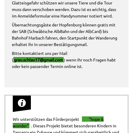
Glatteisgefahr schützen wir unsere Tiere und die Tour
muss dann verschoben werden. Dazu ist es wichtig, dass
im Anmeldeformular eine Handynummer notiert wird.
Übernachtungsgäste der Hopfenburg können gratis mit
der SAB (Schwäbische AlbBahn und der AlbCard) bis
Bahnhof Marbach fahren, den Startpunkt der Wanderung
erhaltet ihr in unserer Bestätigungsmail.
Bitte kontaktiert uns per Mail
(
grau.schlau17@gmail.com
) wenn ihr noch Fragen habt
oder kein passender Termin online ist.
Wir unterstützen das Förderprojekt
"hope &
wonder"
. Dieses Projekt bietet besonderen Kindern in
Tansania ein Zuhause und kümmert sich ganzheitlich und