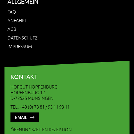
ALLGEMEIN
FAQ
ANFAHRT
AGB
DATENSCHUTZ
IMPRESSUM
KONTAKT
HOFGUT HOPFENBURG
HOPFENBURG 12
D-72525 MÜNSINGEN
TEL. +49 (0) 73 81 / 93 11 93 11
EMAIL
ÖFFNUNGSZEITEN REZEPTION