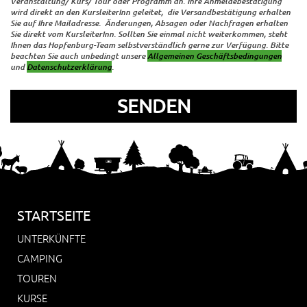
Veranstaltung/ Kurs/ Tour oder Programm an. Ihre Anmeldebestätigung
wird direkt an den KursleiterInn geleitet, die Versandbestätigung erhalten
Sie auf Ihre Mailadresse. Änderungen, Absagen oder Nachfragen erhalten
Sie direkt vom KursleiterInn. Sollten Sie einmal nicht weiterkommen, steht
Ihnen das Hopfenburg-Team selbstverständlich gerne zur Verfügung. Bitte
beachten Sie auch unbedingt unsere
Allgemeinen Geschäftsbedingungen
und
Datenschutzerklärung
.
STARTSEITE
UNTERKÜNFTE
CAMPING
TOUREN
KURSE