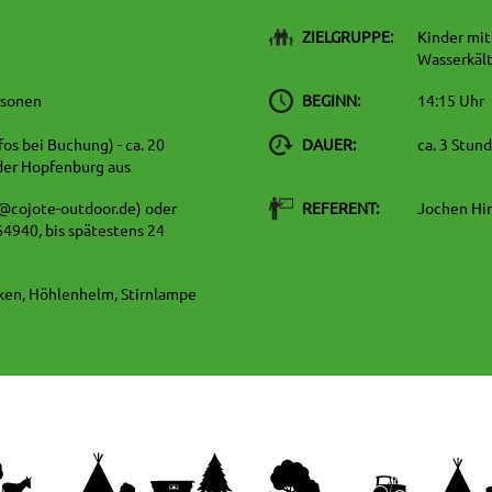
ZIELGRUPPE:
Kinder mit
Wasserkäl
rsonen
BEGINN:
14:15 Uhr
os bei Buchung) - ca. 20
DAUER:
ca. 3 Stun
der Hopfenburg aus
o@cojote-outdoor.de) oder
REFERENT:
Jochen Hi
4940, bis spätestens 24
en, Höhlenhelm, Stirnlampe