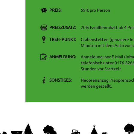
PREIS:
59 € pro Person
PREISZUSATZ:
20% Familienrabatt ab 4 Pe
TREFFPUNKT:
Grabenstetten (genauere Inf
Minuten mit dem Auto von 
ANMELDUNG:
Anmeldung: per E-Mail (inf
telefonisch unter 0176-8266
Stunden vor Startzeit
SONSTIGES:
Neoprenanzug, Neoprensock
werden gestellt.