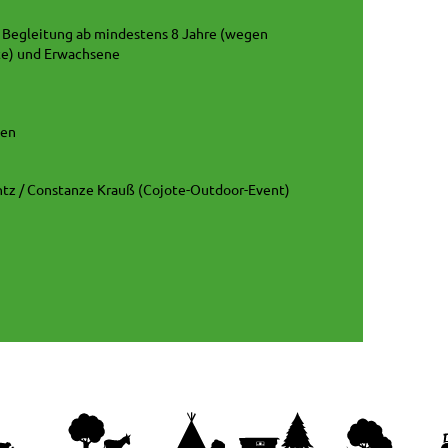
 Begleitung ab mindestens 8 Jahre (wegen
te) und Erwachsene
den
ntz / Constanze Krauß (Cojote-Outdoor-Event)