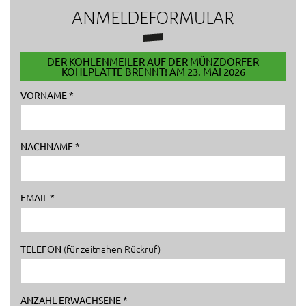
ANMELDEFORMULAR
DER KOHLENMEILER AUF DER MÜNZDORFER
KOHLPLATTE BRENNT! AM 23. MAI 2026
VORNAME *
NACHNAME *
EMAIL *
(für zeitnahen Rückruf)
TELEFON
ANZAHL ERWACHSENE *