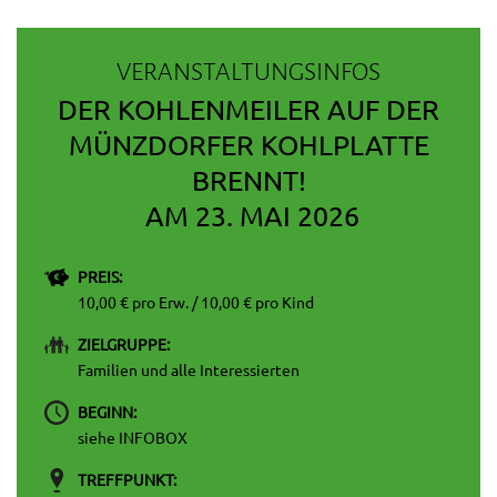
VERANSTALTUNGSINFOS
DER KOHLENMEILER AUF DER
MÜNZDORFER KOHLPLATTE
BRENNT!
AM 23. MAI 2026
PREIS:
10,00 € pro Erw. / 10,00 € pro Kind
ZIELGRUPPE:
Familien und alle Interessierten
BEGINN:
siehe INFOBOX
TREFFPUNKT: