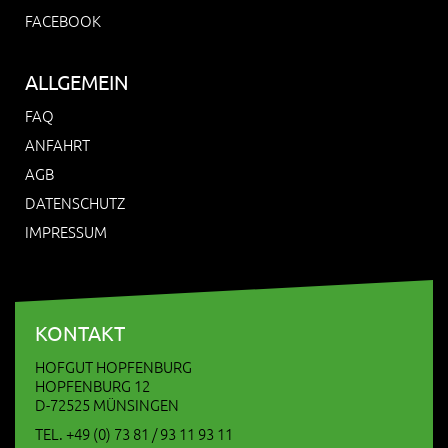
FACEBOOK
ALLGEMEIN
FAQ
ANFAHRT
AGB
DATENSCHUTZ
IMPRESSUM
KONTAKT
HOFGUT HOPFENBURG
HOPFENBURG 12
D-72525 MÜNSINGEN
TEL. +49 (0) 73 81 / 93 11 93 11