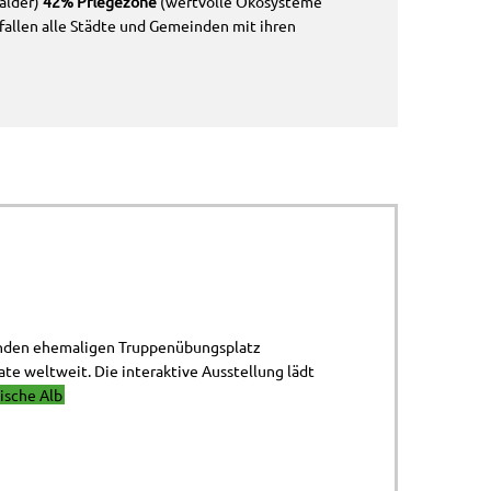
älder)
42% Pflegezone
(wertvolle Ökosysteme
fallen alle Städte und Gemeinden mit ihren
zenden ehemaligen Truppenübungsplatz
te weltweit. Die interaktive Ausstellung lädt
ische Alb