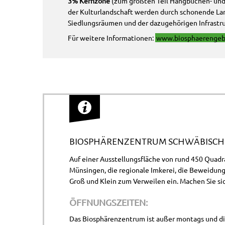
3% Kernzone
(zum größten Teil Hangbuchen- und
der Kulturlandschaft werden durch schonende Lan
Siedlungsräumen und der dazugehörigen Infrastru
Für weitere Informationen:
www.biosphaerengebi
BIOSPHÄRENZENTRUM SCHWÄBISCHE
Auf einer Ausstellungsfläche von rund 450 Qua
Münsingen, die regionale Imkerei, die Beweidung,
Groß und Klein zum Verweilen ein. Machen Sie sic
ÖFFNUNGSZEITEN:
Das Biosphärenzentrum ist außer montags und die