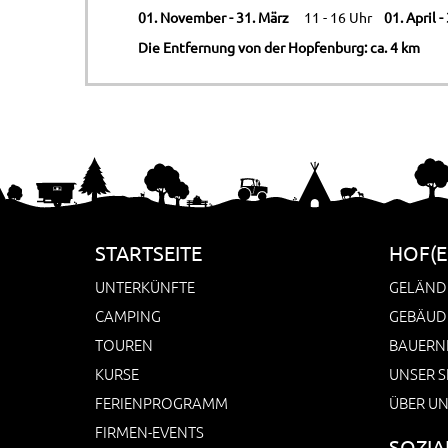
01. November - 31. März
11 - 16 Uhr
01. April -
Die Entfernung von der Hopfenburg: ca. 4 km
STARTSEITE
HOF(E
UNTERKÜNFTE
GELÄND
CAMPING
GEBÄUD
TOUREN
BAUERN
KURSE
UNSER S
FERIENPROGRAMM
ÜBER U
FIRMEN-EVENTS
SOZIA