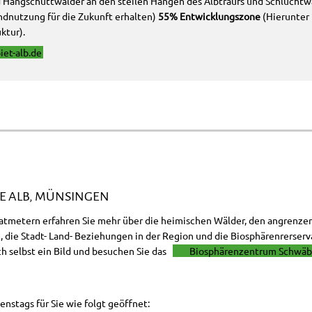
 Hangschuttwälder an den steilen Hängen des Albtraufs und Schluchtw
dnutzung für die Zukunft erhalten)
55% Entwicklungszone
(Hierunter 
ktur).
et-alb.de
 ALB, MÜNSINGEN
dratmetern erfahren Sie mehr über die heimischen Wälder, den angren
 die Stadt- Land- Beziehungen in der Region und die Biosphärenrerserva
h selbst ein Bild und besuchen Sie das
Biosphärenzentrum Schwäb
nstags für Sie wie folgt geöffnet: