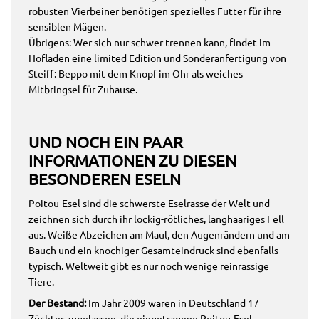
robusten Vierbeiner benötigen spezielles Futter für ihre
sensiblen Mägen.
Übrigens: Wer sich nur schwer trennen kann, findet im
Hofladen eine limited Edition und Sonderanfertigung von
Steiff: Beppo mit dem Knopf im Ohr als weiches
Mitbringsel für Zuhause.
UND NOCH EIN PAAR
INFORMATIONEN ZU DIESEN
BESONDEREN ESELN
Poitou-Esel sind die schwerste Eselrasse der Welt und
zeichnen sich durch ihr lockig-rötliches, langhaariges Fell
aus. Weiße Abzeichen am Maul, den Augenrändern und am
Bauch und ein knochiger Gesamteindruck sind ebenfalls
typisch. Weltweit gibt es nur noch wenige reinrassige
Tiere.
Der Bestand:
Im Jahr 2009 waren in Deutschland 17
Züchter zugelassen, die eingetragene Poitou-Esel